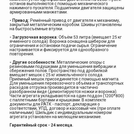
останов выполняются с помощью механического
нажимного пускателя. Подшипники двигателя защищены
армированными манжетами.
- Привод:
Ремённый привод от двигателя к механизму,
закрытый металлическим коробом. Шкивы установлены
на быстросъёмные втулки.
- Загрузочная воронка:
Объём 53 литра (вмещает 25 кг
ячменного солода). Воронка оснащена шибером для
ограничения и остановки подачи сырья. Ограничение
настраивается и фиксируется для однообразного
повторения.
- Другие особенности:
Металлические опоры с
резиновыми подушками для уменьшения вибрации и
сбережения полов. Пространство под дробилкой
вмещает мешок с 25 кг измельчённого солода.
Приёмный мешок присоединяется с помощью магнита.
Для уменьшения перевозочного объёма и транспортных
расходов отгрузка производится в частично
разобранном виде (демонтируются ножки и воронка).
Части агрегата укладываются на один поддон (1200*800)
с паллетными бортами и крышками. В комплекте
документы для РАТК - паспорт, декларация о
соответствии, УПД, договор и кассовый чек (при оплате
наличными). Шильдик с индивидуальным номером
агрегата установлен на мелющем механизме.
Гарантийный срок - 24 месяца.