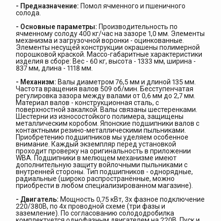
- Предназначение:
Помол ячменного и пшеничного
солода.
- Основные параметры:
Производительность по
ячменному солоду 400 кг/час на зазоре 1,0 мм. Элементы
механизма и загрузочной воронки - оцинкованные.
Элементы несущей конструкции окрашены полимерной
порошковой краской. Массо-габаритные характеристики
изделия в сборе: Вес - 60 кг, высота - 1333 мм, ширина -
837 мм, длина - 1118 мм.
- Механизм:
Валы диаметром 76,5 мм и длиной 135 мм.
Частота вращения валов 509 об/мин. Бесступенчатая
регулировка зазора между валами от 0,6 мм до 2,7 мм.
Материал валов - конструкционная сталь, с
поверхностной закалкой. Валы связаны шестеренками.
Шестерни из износостойкого полимера, защищены
металлическим коробом. Японские подшипники валов с
контактными резино-металлическими пыльниками.
Приобретению подшипников мы уделяем особенное
внимание. Каждый экземпляр перед установкой
проходит проверку на оригинальность в приложении
WBA. Подшипники в мелющем механизме имеют
дополнительную защиту войлочными пыльниками с
внутренней стороны. Тип подшипников - однорядные,
радиальные (широко распространённые, можно
приобрести в любом специализированном магазине).
- Двигатель:
Мощность 0,75 кВт, 3х фазное подключение
220/380В, по 4х проводной схеме (три фазы и
заземление). По согласованию солододробилка
комплектуется однофазным двигателем на 220В. Пуск и