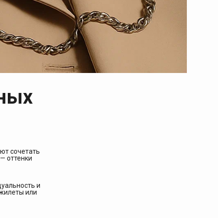
ьных
уют сочетать
— оттенки
дуальность и
 жилеты или