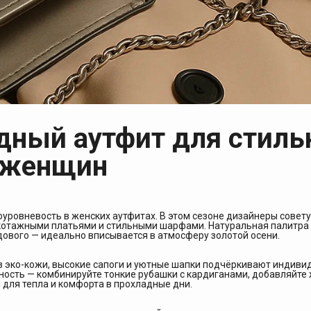
одный аутфит для стил
женщин
уровневость в женских аутфитах. В этом сезоне дизайнеры совет
котажными платьями и стильными шарфами. Натуральная палитра 
рдового — идеально вписывается в атмосферу золотой осени.
з эко-кожи, высокие сапоги и уютные шапки подчёркивают индиви
ность — комбинируйте тонкие рубашки с кардиганами, добавляйте
для тепла и комфорта в прохладные дни.